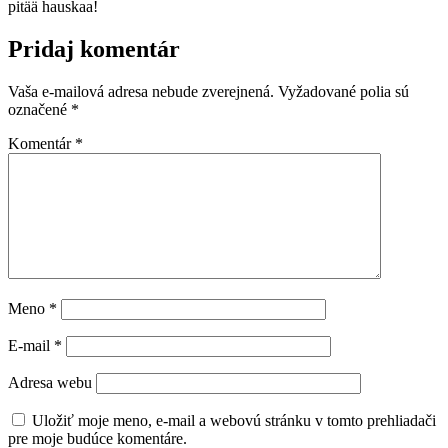
pitää hauskaa!
Pridaj komentár
Vaša e-mailová adresa nebude zverejnená.
Vyžadované polia sú
označené
*
Komentár
*
Meno
*
E-mail
*
Adresa webu
Uložiť moje meno, e-mail a webovú stránku v tomto prehliadači
pre moje budúce komentáre.