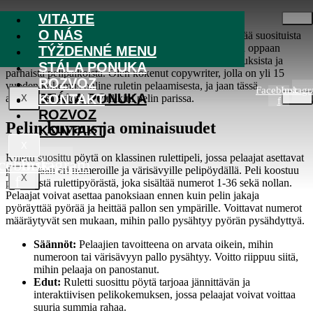
Skip to content
VITAJTE
VITAJTE
O NÁS
O NÁS
Oletko kiinnostunut rulettipeleistä ja haluaisit oppia lisää suosituista
ruletti pöydistä? Tämä artikkeli tarjoaa sinulle kattavan oppaan
TÝŽDENNÉ MENU
TÝŽDENNÉ MENU
ruletti suosittu pöytä -pelistä, sen säännöistä, ominaisuuksista ja
STÁLA PONUKA
parhaista pelipaikoista. Olen kokenut copywriter, jolla on yli 15
ROZVOZ
vuoden kokemus online ruletin pelaamisesta, ja jaan tässä
Facebook-
Instag
STÁLA PONUKA
KONTAKT
artikkelissa tietoni
ja vinkkini pelin parissa.
X
f
ROZVOZ
Pelin kuvaus ja ominaisuudet
KONTAKT
X
Ruletti suosittu pöytä on klassinen rulettipeli, jossa pelaajat asettavat
cebook-
Instagram
panoksiaan eri numeroille ja värisävyille pelipöydällä. Peli koostuu
f
X
pyörivästä rulettipyörästä, joka sisältää numerot 1-36 sekä nollan.
Pelaajat voivat asettaa panoksiaan ennen kuin pelin jakaja
pyöräyttää pyörää ja heittää pallon sen ympärille. Voittavat numerot
määräytyvät sen mukaan, mihin pallo pysähtyy pyörän pysähdyttyä.
Säännöt:
Pelaajien tavoitteena on arvata oikein, mihin
numeroon tai värisävyyn pallo pysähtyy. Voitto riippuu siitä,
mihin pelaaja on panostanut.
Edut:
Ruletti suosittu pöytä tarjoaa jännittävän ja
interaktiivisen pelikokemuksen, jossa pelaajat voivat voittaa
suuria summia rahaa.