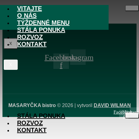
Skip to content
VITAJTE
VITAJTE
O NÁS
O NÁS
Test Post Created
TÝŽDENNÉ MENU
TÝŽDENNÉ MENU
STÁLA PONUKA
ROZVOZ
KONTAKT
X
Facebook-
Instagram
f
X
MASARYČKA bistro
© 2026 | vytvoril
DAVID WILMAN
Facebook-
Instag
STÁLA PONUKA
f
ROZVOZ
KONTAKT