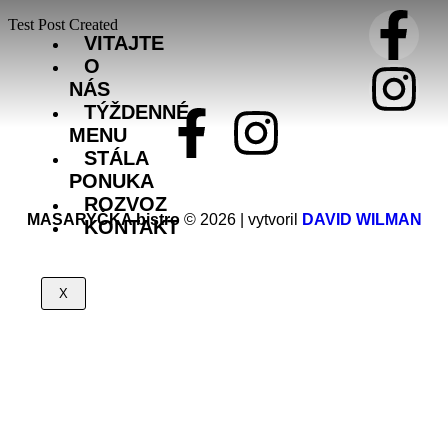
Test Post Created
VITAJTE
O
NÁS
TÝŽDENNÉ
MENU
STÁLA
PONUKA
ROZVOZ
MASARYČKA bistro
© 2026 | vytvoril
DAVID WILMAN
KONTAKT
X