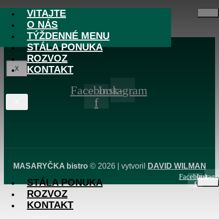
Skip to content
VITAJTE
VITAJTE
O NÁS
O NÁS
Test Post Created
TÝŽDENNÉ MENU
TÝŽDENNÉ MENU
STÁLA PONUKA
ROZVOZ
KONTAKT
X
Facebook-
Instagram
f
X
MASARYČKA bistro
© 2026 | vytvoril
DAVID WILMAN
Facebook-
Instag
STÁLA PONUKA
f
ROZVOZ
KONTAKT