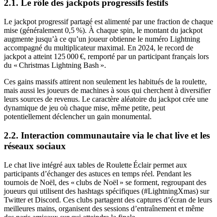
2.1. Le rôle des jackpots progressifs festifs
Le jackpot progressif partagé est alimenté par une fraction de chaque
mise (généralement 0,5 %). À chaque spin, le montant du jackpot
augmente jusqu’à ce qu’un joueur obtienne le numéro Lightning
accompagné du multiplicateur maximal. En 2024, le record de
jackpot a atteint 125 000 €, remporté par un participant français lors
du « Christmas Lightning Bash ».
Ces gains massifs attirent non seulement les habitués de la roulette,
mais aussi les joueurs de machines à sous qui cherchent à diversifier
leurs sources de revenus. Le caractère aléatoire du jackpot crée une
dynamique de jeu où chaque mise, même petite, peut
potentiellement déclencher un gain monumental.
2.2. Interaction communautaire via le chat live et les
réseaux sociaux
Le chat live intégré aux tables de Roulette Éclair permet aux
participants d’échanger des astuces en temps réel. Pendant les
tournois de Noël, des « clubs de Noël » se forment, regroupant des
joueurs qui utilisent des hashtags spécifiques (#LightningXmas) sur
Twitter et Discord. Ces clubs partagent des captures d’écran de leurs
meilleures mains, organisent des sessions d’entraînement et même