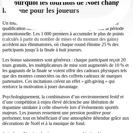
2. Pourquoi les tournois de Noël changent
la donne pour les joueurs
Un tournoi de Roulette Éclair typique débute par une phase de
qualification ouverte à tous les joueurs inscrits pendant la période
promotionnelle. Les 1 000 premiers à accumuler le plus de points
(calculés à partir du nombre de mises et du montant des gains)
accèdent aux éliminatoires, où chaque round élimine 25 % des
participants jusqu’à la finale à huit joueurs.
Les bonus saisonniers sont généreux : chaque participant reçoit 20
tours gratuits, les multiplicateurs de mise sont augmentés de 10 % et
les gagnants de la finale se voient offrir des cadeaux physiques tels
que des montres connectées ou des coffrets cadeaux de marques
partenaires. Ces incitations créent un effet « gift‑giving » qui
renforce la motivation à jouer davantage.
Psychologiquement, la combinaison d’un environnement festif et
d’une compétition à enjeu élevé déclenche une libération de
dopamine similaire à celle observée lors d’événements sportifs
majeurs. Les joueurs ressentent une pression positive pour
performer, tout en bénéficiant d’une atmosphère détendue grâce aux
décorations de Noël et à la musique de fond.