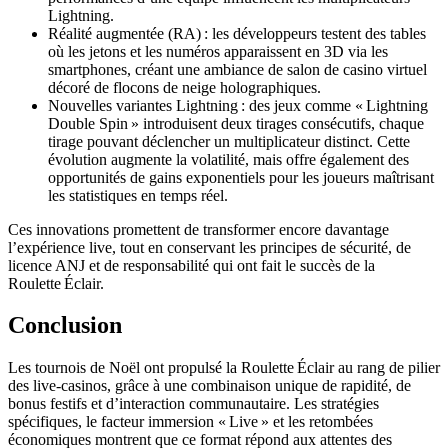
Lightning.
Réalité augmentée (RA) : les développeurs testent des tables
où les jetons et les numéros apparaissent en 3D via les
smartphones, créant une ambiance de salon de casino virtuel
décoré de flocons de neige holographiques.
Nouvelles variantes Lightning : des jeux comme « Lightning
Double Spin » introduisent deux tirages consécutifs, chaque
tirage pouvant déclencher un multiplicateur distinct. Cette
évolution augmente la volatilité, mais offre également des
opportunités de gains exponentiels pour les joueurs maîtrisant
les statistiques en temps réel.
Ces innovations promettent de transformer encore davantage
l’expérience live, tout en conservant les principes de sécurité, de
licence ANJ et de responsabilité qui ont fait le succès de la
Roulette Éclair.
Conclusion
Les tournois de Noël ont propulsé la Roulette Éclair au rang de pilier
des live‑casinos, grâce à une combinaison unique de rapidité, de
bonus festifs et d’interaction communautaire. Les stratégies
spécifiques, le facteur immersion « Live » et les retombées
économiques montrent que ce format répond aux attentes des