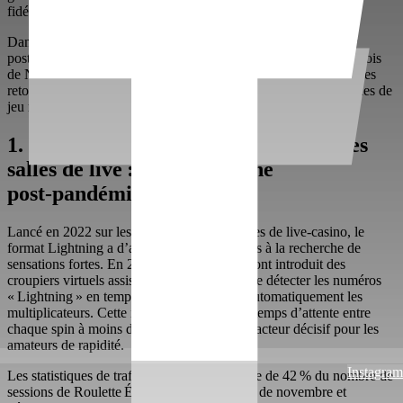
fidélité accrue.
Dans cet article, nous analyserons sept axes essentiels : l’essor
post‑pandémique de la Roulette Éclair, les spécificités des tournois
de Noël, les stratégies gagnantes, l’impact du facteur « Live », les
retombées économiques pour les opérateurs, les bonnes pratiques de
jeu responsable et les tendances à surveiller pour 2027.
1. L’essor de la Roulette Éclair dans les
salles de live : un phénomène
post‑pandémique
Lancé en 2022 sur les principales plateformes de live‑casino, le
format Lightning a d’abord séduit les joueurs à la recherche de
sensations fortes. En 2023, les fournisseurs ont introduit des
croupiers virtuels assistés par IA, capables de détecter les numéros
« Lightning » en temps réel et d’appliquer automatiquement les
multiplicateurs. Cette innovation a réduit le temps d’attente entre
chaque spin à moins de deux secondes, un facteur décisif pour les
amateurs de rapidité.
Instagram
Les statistiques de trafic montrent une hausse de 42 % du nombre de
sessions de Roulette Éclair pendant les mois de novembre et