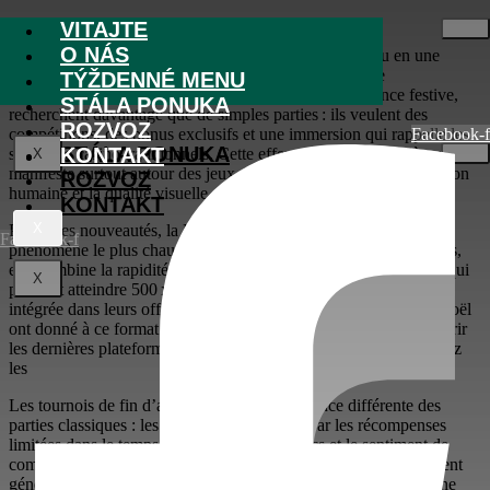
Skip to content
VITAJTE
VITAJTE
O NÁS
O NÁS
L’arrivée des fêtes transforme chaque plateforme de jeu en une
scène scintillante où le streaming live devient le théâtre
TÝŽDENNÉ MENU
TÝŽDENNÉ MENU
d’expériences inédites. Les joueurs, attirés par l’ambiance festive,
STÁLA PONUKA
recherchent davantage que de simples parties : ils veulent des
ROZVOZ
compétitions, des bonus exclusifs et une immersion qui rappelle les
Facebook-f
STÁLA PONUKA
KONTAKT
salons de casino traditionnels. Cette effervescence saisonnière se
X
manifeste surtout autour des jeux de table en direct, où l’interaction
ROZVOZ
humaine et la qualité visuelle sont au cœur du divertissement.
KONTAKT
X
Parmi ces nouveautés, la Roulette Éclair s’impose comme le
Facebook-f
phénomène le plus chaud du moment. Développée il y a trois ans,
elle combine la rapidité du tirage éclair avec des multiplicateurs qui
X
peuvent atteindre 500 x la mise. Les opérateurs l’ont rapidement
intégrée dans leurs offres de casino en ligne, et les tournois de Noël
ont donné à ce format une visibilité sans précédent. Pour découvrir
les dernières plateformes qui proposent ces expériences, consultez
les
nouveaux casinos en ligne 2026
.
Les tournois de fin d’année attirent une audience différente des
parties classiques : les joueurs sont motivés par les récompenses
limitées dans le temps, les classements publics et le sentiment de
communauté qui se crée autour du chat live. Ce type d’événement
génère également des pics de trafic, des mises plus élevées et une